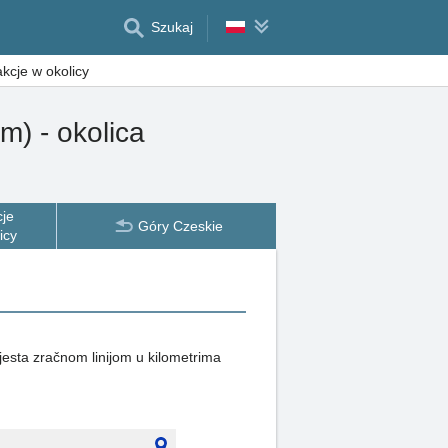
Szukaj
akcje w okolicy
) - okolica
cje
Góry Czeskie
icy
mjesta zračnom linijom u kilometrima