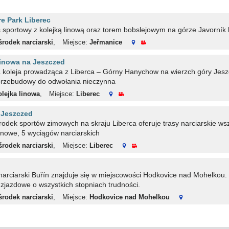
e Park Liberec
sportowy z kolejką linową oraz torem bobslejowym na górze Javorník k
rodek narciarski
,
Miejsce:
Jeřmanice
linowa na Jeszczed
koleja prowadząca z Liberca – Górny Hanychow na wierzch góry Jeszc
rzebudowy do odwołania nieczynna
lejka linowa
,
Miejsce:
Liberec
ł Jeszczed
odek sportów zimowych na skraju Liberca oferuje trasy narciarskie wszy
 linowe, 5 wyciągów narciarskich
rodek narciarski
,
Miejsce:
Liberec
n
arciarski Buřín znajduje się w miejscowości Hodkovice nad Mohelkou. 
y zjazdowe o wszystkich stopniach trudności.
rodek narciarski
,
Miejsce:
Hodkovice nad Mohelkou