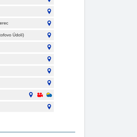
berec
tofovo Údolí)