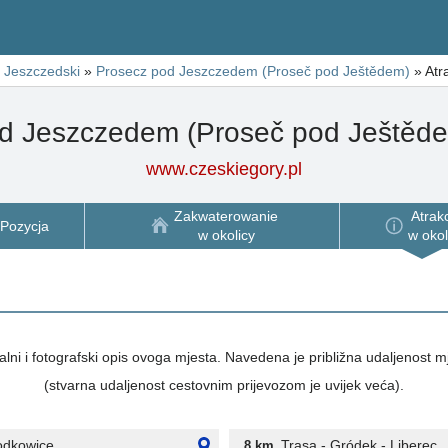
ń Jeszczedski
»
Prosecz pod Jeszczedem (Proseč pod Ještědem)
»
Atr
d Jeszczedem (Proseč pod Ještědem
www.czeskiegory.pl
Zakwaterowanie
Atrak
Pozycja
w okolicy
w okol
alni i fotografski opis ovoga mjesta. Navedena je približna udaljenost 
(stvarna udaljenost cestovnim prijevozom je uvijek veća).
Hodkowice
Trasa - Gródek - Liberec
8 km