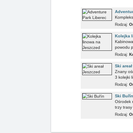
Adventur
Kompleks 
Rodzaj:
Oś
Kolejka 
Kabinowa 
powodu p
Rodzaj:
Ko
Ski area
Znany ośr
3 kolejki
Rodzaj:
Oś
Ski Buří
Ośrodek n
trzy tras
Rodzaj:
Oś