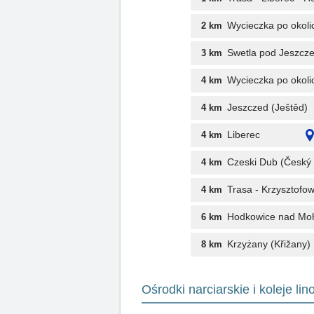
Wycieczka po okoli
2 km
Swetla pod Jeszcz
3 km
Wycieczka po okolic
4 km
Jeszczed (Ještěd)
4 km
Liberec
4 km
Czeski Dub (Český
4 km
Trasa - Krzysztofow
4 km
Hodkowice nad Moh
6 km
Krzyżany (Křižany)
8 km
Ośrodki narciarskie i koleje li