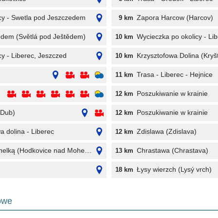
cy - Swetla pod Jeszczedem
Zapora Harcow (Harcov)
9 km
edem (Světlá pod Ještědem)
Wycieczka po okolicy - Li
10 km
y - Liberec, Jeszczed
Krzysztofowa Dolina (Kryš
10 km
Trasa - Liberec - Hejnice
11 km
Poszukiwanie w krainie
12 km
 Dub)
Poszukiwanie w krainie
12 km
a dolina - Liberec
Zdislawa (Zdislava)
12 km
elką (Hodkovice nad Mohelkou)
Chrastawa (Chrastava)
13 km
Łysy wierzch (Lysý vrch)
18 km
nowe